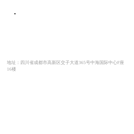
客服热线
028 - 61511357
地址：四川省成都市高新区交子大道365号中海国际中心F座
16楼
行业动态